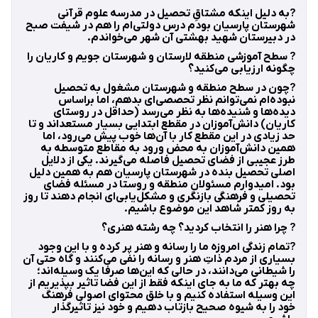
?به دلیل اینکه مشتاقِ تحصیل در مدرسه علوم قرآنی
شهرستان پارسیان بودم درس دولتی‌ام را هم در شیفت صبح
در دبیرستان شهید بهشتی آن شهر می‌خواندم.
? سطح آموزشی منطقه لارستان و شهرستان جویم و کاریان را
چگونه ارزیابی می‌کنید؟
?چون در سطح منطقه و شهرستان مشغول به تحصیل
نبوده‌ام نمی‌توانم نظر تحصصی‌ای بدهم، اما براساس
دیده‌ها و شنیده‌ها به نظر می‌رسد (حداقل در روستای
کاریان) دانش‌آموزان در مقطع ابتدایی بسیار مستعداند و تا
حد زیادی در این مقطع کار با آن‌ها خوب پیش می‌رود، اما
همین دانش‌آموزان به محض ورود به مقاطع متوسطه به
طرز عجیبی از فضای تحصیل فاصله می‌گیرند. یکی از دلایل
اصلی تحصیل بنده در شهرستان پارسیان هم به همین دلیل
بود. امیدوارم مسئولان منطقه و روستا در مسئله فضای
تحصیلی و فرهنگی بازنگری‌ و مشکل‌یابی‌ای انجام دهند تا روز
به روز کمتر شاهد این موضوع باشیم.
? چرا هنر را انتخاب کردید؟ چه رشته هنری؟
?تمام زندگی امروزه ما را رسانه و هنر پر کرده و با این وجود
بسیاری از مردم ذاتِ هنر و رسانه را نفی می‌کنند و گاه حتی آن
را شیطانی می‌دانند، در حالی که این‌ها صرفا یک وسیله‌اند؛
چه بهتر که ما به جای اینکه فقط از این فضا تاثیر بپذیریم از
این وسیله استفاده کنیم و با خلق محتوای اصولی فرهنگ
خود را به شیوه صحیح بازتاب دهیم و خود نیز تاثیرگذار