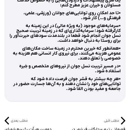
یک سری پیشنهادات و دردو‌دل‌هایی را به خصوص خدمت
مسئولان و خیران عزیز مطرح کنم:
▪️تا حد امکان روی توانایی‌های جوانان (ورزشی، علمی،
فرهنگی و…) کار شود.
▪️سرمایه‌های موجود (به ویژه مالی) در این زمینه به
کارگرفته شود؛ سرمایه‌گذاری‌ای که در زمینه تربیت صحیح
نسل جوان انجام شود قطعا در بلندمدت سودهای حیرت‌آور را
برای روستا به دنبال خواهد داشت.
▪️همانطور که خیرین محترم در زمینه ساخت مکان‌های
عمومی هزینه می‌کنند، برای نیروی کار انسانی هم هزینه به
خصوصی را تعلق دهند.
▪️در مسیر تربیت نسل جوان از نیروهای متخصص و خِبره
استفاده شود.
▪هر چه بیشتر به قشر جوان فرصت داده شود که
توانایی‌های خود را نشان دهند و به آن‌ها جسارت حضور در
جامعه و مفید بودن القا شود.
مطلب قبلی
مطلب بعدی
قهرمانی تیم ستارگان فیشور در
دومین هیأت رئیسه شورای