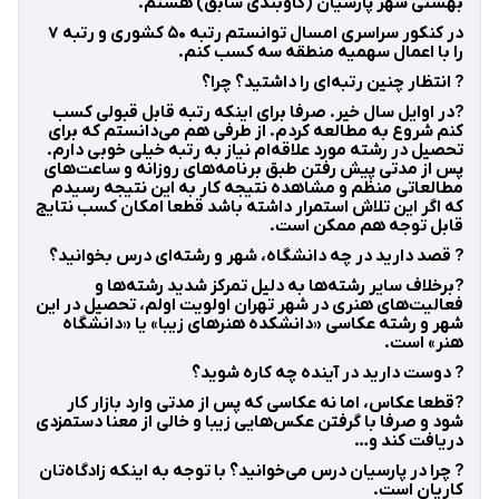
بهشتی شهر پارسیان (گاوبندی سابق) هستم.
در کنکور سراسری امسال توانستم رتبه ۵۰ کشوری و رتبه ۷
را با اعمال سهمیه منطقه سه کسب کنم.
? انتظار چنین رتبه‌ای را داشتید؟ چرا؟
?در اوایل سال خیر. صرفا برای اینکه رتبه قابل قبولی کسب
کنم شروع به مطالعه کردم. از طرفی هم می‌دانستم که برای
تحصیل در رشته مورد علاقه‌ام نیاز به رتبه خیلی خوبی دارم.
پس از مدتی پیش رفتن طبق برنامه‌های روزانه و ساعت‌های
مطالعاتی منظم و مشاهده نتیجه کار به این نتیجه رسیدم
که اگر این تلاش استمرار داشته باشد قطعا امکان کسب نتایج
قابل توجه هم ممکن است.
? قصد دارید در چه دانشگاه، شهر و رشته‌ای درس بخوانید؟
?برخلاف سایر رشته‌ها به دلیل تمرکز شدید رشته‌ها و
فعالیت‌های هنری در شهر تهران اولویت اولم، تحصیل در این
شهر و رشته عکاسی «دانشکده هنرهای زیبا» یا «دانشگاه
هنر» است.
? دوست دارید در آینده چه کاره شوید؟
?قطعا عکاس، اما نه عکاسی که پس از مدتی وارد بازار کار
شود و صرفا با گرفتن عکس‌هایی زیبا و خالی از معنا دستمزدی
دریافت کند و…
? چرا در پارسیان درس می‌خوانید؟ با توجه به اینکه زادگاه‌تان
کاریان است.