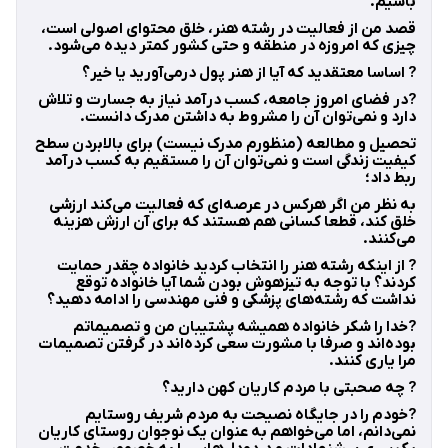
باشیم.
قصد من از فعالیت در رشته هنر، خلق محتوای اصولی است،
چیزی که امروزه در منطقه و حتی کشور کمتر دیده می‌شود.
? اساسا معتقدید که آیا از هنر پول درمی‌آورید یا خیر؟
?در فضای امروز جامعه، کسب درآمد نیاز به جسارت و تلاش
دارد و نمی‌توان آن را مشروط به داشتن مدرک دانست.
تحصیل و مطالعه (منظورم مدرک نیست) برای بالابردن سطح
کیفیت زندگی است و نمی‌توان آن را مستقیم به کسب درآمد
ربط داد؛
به نظر من اگر هرکس در عرصه‌ای که فعالیت می‌کند ارزشی
خلق کند، قطعا کسانی هم هستند که برای آن ارزش هزینه
می‌کنند.
? از اینکه رشته هنر را انتخاب کردید خانواده چقدر حمایت
کردند؟ با توجه به تیزهوش بودن شما آیا خانواده توقع
نداشت که رشته‌های پزشکی و فنی مهندسی را ادامه دهید؟
?خدا را شکر خانواده همیشه پشتیبان من و تصمیماتم
بوده‌اند و صرفا با مشورت سعی کرده‌اند در گرفتن تصمیمات
مرا یاری کنند.
? چه صحبتی با مردم کاریان کهن دارید؟
?خودم را در جایگاه نصیحت به مردم شریف روستایم
نمی‌دانم، اما می‌خواهم به عنوان یک نوجوان روستای کاریان