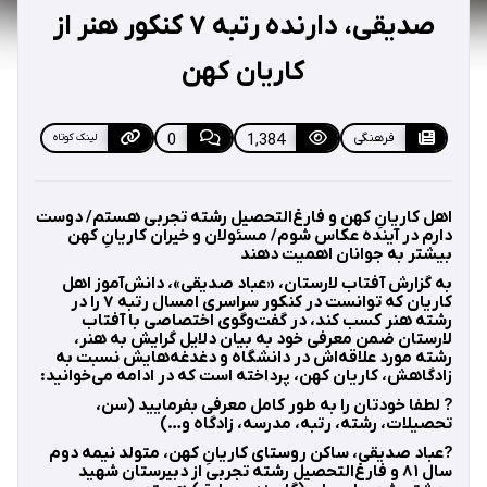
صدیقی، دارنده رتبه ۷ کنکور هنر از
کاریان کهن
فرهنگی
1,384
0
لینک کوتاه
اهل کاریانِ کهن و فارغ‌التحصیل رشته تجربی هستم/ دوست
دارم در آینده عکاس شوم/ مسئولان و خیران کاریانِ کهن
بیشتر به جوانان اهمیت دهند
به گزارش آفتاب لارستان، «عباد صدیقی»، دانش‌آموز اهل
کاریان که توانست در کنکور سراسری امسال رتبه ۷ را در
رشته هنر کسب کند، در گفت‌وگوی اختصاصی با آفتاب
لارستان ضمن معرفی خود به بیان دلایل گرایش به هنر،
رشته مورد علاقه‌اش در دانشگاه و دغدغه‌هایش نسبت به
زادگاهش، کاریان کهن، پرداخته است که در ادامه می‌خوانید:
? لطفا خودتان را به طور کامل معرفی بفرمایید (سن،
تحصیلات، رشته، رتبه، مدرسه، زادگاه و…)
?عباد صدیقی، ساکن روستای کاریانِ کهن، متولد نیمه دوم
سال ۸۱ و فارغ‌التحصیل رشته تجربی از دبیرستان شهید