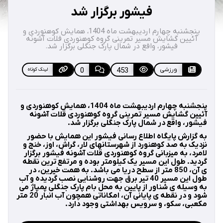
فیشور برگزار شد
پنجشنبه چهارم اردیبهشت ماه 1404، همایش کوهنوردی و
آئیین گشایش مسیر تمرینی گروه کوهنوردی قلات آشونه
فیشور، واقع در شمال پارک جنگلی برگزار شد.
ورزشی
453
0
لینک کوتاه
پنجشنبه چهارم اردیبهشت ماه 1404، همایش کوهنوردی و
آئیین گشایش مسیر تمرینی گروه کوهنوردی قلات آشونه
فیشور، واقع در شمال پارک جنگلی برگزار شد.
به گزارش پایگاه اطلاع رسانی فیشور این همایش با حضور
نزدیک به صد کوهنورد از شهرستانهای لار، گراش، اوز، خنج و
لامرد، به میزبانی گروه کوهنوردی قلات آشونه فیشور برگزار
گردید. طول این مسیر یک کیلومتر بوده و مرتفع ترین نقطه
ی آن، 850 متر از سطح دریا می باشد. به همت خیرین، در
طول این مسیر 40 تیر برق جهت روشنایی نصب گردیده و آب
به وسیله ی شناور از پایین به محل بام پارک جنگلی پمپاژ می
شود و در نقطه ی پایانی آن، امکاناتی همچون آب انبار 20 متر
مکعبی، سکو، و سرویس بهداشتی وجود دارد.