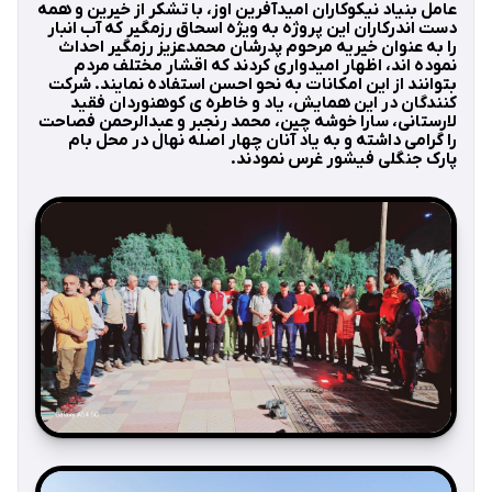
عامل بنیاد نیکوکاران امیدآفرین اوز، با تشکر از خیرین و همه
دست اندرکاران این پروژه به ویژه اسحاق رزمگیر که آب انبار
را به عنوان خیریه مرحوم پدرشان محمدعزیز رزمگیر احداث
نموده اند، اظهار امیدواری کردند که اقشار مختلف مردم
بتوانند از این امکانات به نحو احسن استفاده نمایند. شرکت
کنندگان در این همایش، یاد و خاطره ی کوهنوردان فقید
لارستانی، سارا خوشه چین، محمد رنجبر و عبدالرحمن فصاحت
را گرامی داشته و به یاد آنان چهار اصله نهال در محل بام
پارک جنگلی فیشور غرس نمودند.