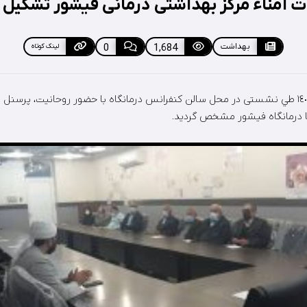
 امناء مرکز بهداشتی درمانی فیشور تشکیل
بهداشت
1,684
0
لینک کوتاه
يكشنبه ٢٤ بهمن ماه ١٤٠٠ طي نشستی در محل سالن كنفرانس درمانگاه با حضور روحانيت، پر
ا درمانگاه فيشور مشخص گرديد.