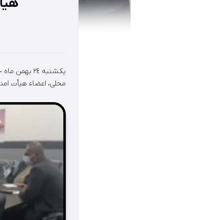
هیأت
محلی، اعضاء هيأت امن