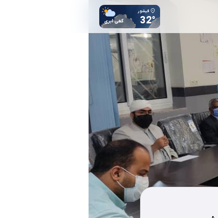
فیشور
32°
کمی ابری