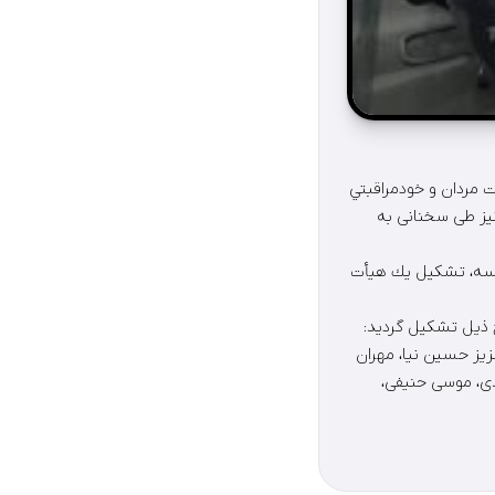
ت مردان و خودمراقبتي
يز طی سخنانی به
جلسه، تشكيل يك هيأت
 ذيل تشكيل گرديد:
زيز حسين نيا، مهران
دی، موسی حنيفی،