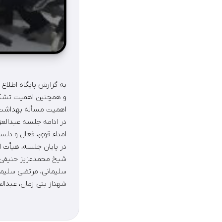
به گزارش پايگاه اطلاع
و همچنين اهميت تشكيل
اهميت مسأله بهداشت و
در ادامه جلسه عبدالع
امناء قوی، فعال و دلسو
در پايان جلسه، هيأت ا
شيخ محمدعزيز حنيفی، شي
سليمانی، مرتضی سليمان
شهناز بنی زمان، عبدالع