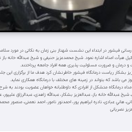
 رسانی فيشور در ابتداء اين نشست شهناز بنی زمان به نكاتی در مورد سلام
 هيأت امناء اشاره نمود. شيخ محمدعزيز حنيفی و شيخ عبدالله خانه باز ن
 درمان و ضرورت مسئوليت پذيری همه افراد جامعه پرداختند.
زيز بشكار رياست درمانگاه فيشور خاطرنشان كرد هدف ما از برگزاری اين 
ز می باشد كه بتواند در زمينه های مختلف با درمانگاه همكاری نمايد.
مناء درمانگاه متشكل از افرادی كه داوطلبانه خواهان عضويت بودند به شرح
خ عبدالله خانه باز، عبدالعزيز بشكار، عبدالله زاهدی، عبدالرزاق عليپور، ع
ی، هاني عبادی، نادره ابراهيم پور، احمدنور نامور، احمد نعمتی، منصور محم
زيز نصريانی