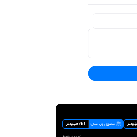
٧١/٤ ميليمتر
مجموع بارش امسال:
توسعه‌یافته توسط