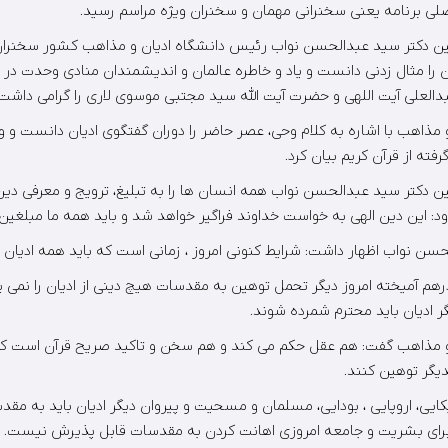
لی برنامه یعنی سخنرانی مهمان و سخنران ویژه مراسم رسید.
ن دکتر سید عبدالحسن نواب رئیس دانشگاه ادیان و مذاهب کشور سخنران
را مثال زدنی دانست و یاد و خاطره عالمان و اندیشمندان منادی وحدت در م
العلی آیت اللهی و حضرت آیت الله سید مجتبی موسوی لاری را گرامی داشت.
 مذاهب با اشاره به کلام وحی، عصر حاضر را دوران گفتگوی ادیان دانست 
رفته از قرآن کریم بیان کرد.
 دکتر سید عبدالحسن نواب همه انسان ها را به تبلیغ، ترویج و معرفی دین
زود: این دین الهی به خواست خداوند فراگیر خواهد شد و باید همه ما مبلغین
سن نواب اظهار داشت: شرایط کنونی امروز ، زمانی است که باید همه ادیان ب
رهم آمیخته امروز دیگر تحمل توهین به مقدسات هیچ دینی از ادیان را نمی پ
 ادیان باید محترم شمرده شوند.
و مذاهب گفت: هم عقل حکم می کند و هم سخن و تاکید صریح قرآن است که
یگر توهین کنند.
یکایی، اروپایی ، بودایی، مسلمان و مسحیت و پیروان دیگر ادیان باید به مق
ته برای بشریت و جامعه امروزی اهانت کردن به مقدسات قابل پذیرش نیست.