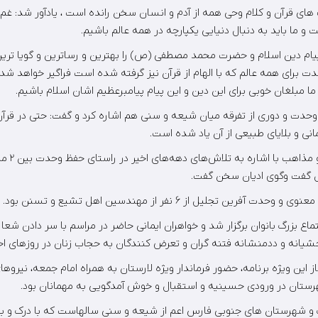
 های قرآن و کلام وحی همه از آدم و انسان سخن رانده است ، یادآور شد: غم 
 ما باید به دنبال دنیایی یکپارچه در همه عالم باشیم.
ه پیام دین اسلام و حضرت محمد مصطفی (ص) را بهترین و رساترین و گویا تری
دت برای همه عالم که با الهام از قرآن نیز گرفته شده است فراگیر خواهد شد
ا مبلغان خوبی برای این دین و این پیام پیامبرعظیم اشان اسلام باشیم.
دت و دوری از تفرقه میان شیعه و سنی هم اشاره کرد و گفت: حتی در قرآن 
نی و بلایای طبیعی از آن یاد شده است.
رئیس دانشگاه
صل گفت وگوی ادیان سخن گفت.
رین تجلیل از ۶ نفر از مهندسین اهل تشیع و تسنن بود.
تماع بزرگ بانوان برگزار شد و خواهران ایمانی حاضر در مراسم با سر دادن شعا
حشیانه و ددمنشانه فتنه گران و تعرض کنندگان به حجاب زنان در روزهای اخی
ز این ویژه برنامه، حضور فرماندار ویژه لارستان به همراه امام جمعه، نیروها
ستان در ورودی حسینیه و استقبال و خوش آمدگویی به مهمانان بود.
رگ و شهرستان های جنوبی فارس اعم از شیعه و سنی سالهاست که با درک و 