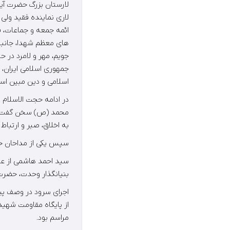
لارستان بزرگ حضرت آی
لاری نماینده فقید ولی 
ائمه جمعه و جماعات، ف
های معظم شهدا، جانباز
جویم، مهر و لامرد در حس
جمهوری اسلامی ایران، 
اسلامی و دین مبین اسل
در ادامه حجت الاسلام
محمد (ص) سخن گفت. اما
به اخلاق، صبر و ارتباط
سپس یکی از مداحان خوش
سید احمد هاشمی از علم
بنیانگذار وحدت، حض
اجرای سرود در وصف پ
از پایگاه مقاومت شهید
مراسم بود.