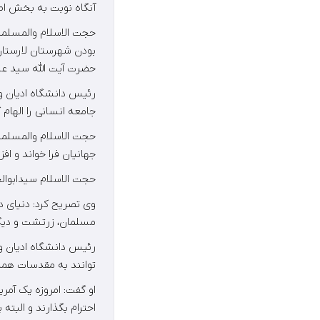
آنگاه نوبت به بخش اص
حجت الاسلام والمسلمی
بودن شهرستان لارستان 
حضرت آیت الله سید عبد
رئیس دانشگاه ادیان و
جامعه انسانی را الهام گ
حجت الاسلام والمسلمین
جهانیان فرا خواند و اف
حجت الاسلام سیدابوالح
وی تصریح کرد: دنیای د
مسلمان، زرتشت و دیگر
رئیس دانشگاه ادیان 
توانند به مقدسات همد
او گفت: امروزه یک آمر
احترام بگذارند و الب