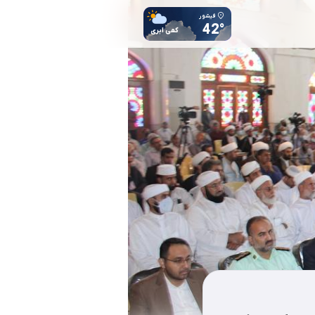
فیشور
42°
کمی ابری