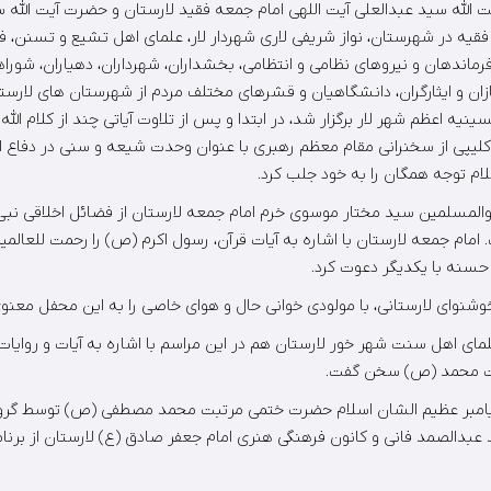
ت الله سید عبدالعلی آیت اللهی امام جمعه فقید لارستان و حضرت آیت الل
فقیه در شهرستان، نواز شریفی لاری شهردار لار، علمای اهل تشیع و تسنن، فر
رماندهان و نیروهای نظامی و انتظامی، بخشداران، شهرداران، دهیاران، شوراه
ان و ایثارگران، دانشگاهیان و قشرهای مختلف مردم از شهرستان های لارستان
ینیه اعظم شهر لار برگزار شد، در ابتدا و پس از تلاوت آیاتی چند از کلام الله
کلیپی از سخنرانی مقام معظم رهبری با عنوان وحدت شیعه و سنی در دفاع از
ام توجه همگان را به خود جلب کرد.
 والمسلمین سید مختار موسوی خرم امام جمعه لارستان از فضائل اخلاقی نب
م جمعه لارستان با اشاره به آیات قرآن، رسول اکرم (ص) را رحمت للعالمی
 حسنه با یکدیگر دعوت کرد.
نوای لارستانی، با مولودی خوانی حال و هوای خاصی را به این محفل معنوی
ای اهل سنت شهر خور لارستان هم در این مراسم با اشاره به آیات و روایات
رت محمد (ص) سخن گفت.
یامبر عظیم الشان اسلام حضرت ختمی مرتبت محمد مصطفی (ص) توسط گرو
 عبدالصمد فانی و کانون فرهنگی هنری امام جعفر صادق (ع) لارستان از برن