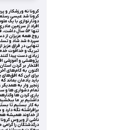
كرونا نه ورزشكار و پر
کرونا شد عیسی رستمی
دوتارنوازی با یک ملو
افراد از سرزمین مادری
تنها ۵۲ سال داشت، قربانی همین ویروس شد و سازش را به عزا نشاند.
سپرده شد شاد و تسلی
تنهایی در فراق عزیز 
تبریک و خداقوت خدمت
زیادی دست پیدا کنند
پژوهشی و آموزشی افت
افتخار بر گردن استان
اکنون به گام‌های آخ
برای این که افق‌های 
باید یادمان بماند که
زنجیر وار به همدیگر 
تمام دشواری ها و سخ
یاری کردن ها وکناره
داشتیم بر ما ببخشید 
به کار بستیم تا بستری
برافراشته نگه دارد و 
از خداوند همیشه همرا
ناشی از ویروس کرونا 
درگذشتگان را گرامی م
سعادت و سربلندی برای