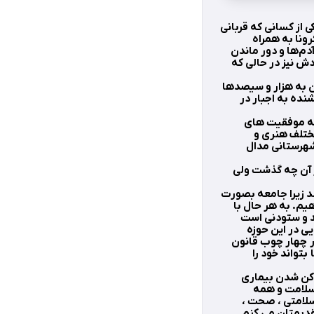
ی از کسانی که قربانی
ونا به همراه
دم‌ها و دور ماندن
دش نیز در حالی که
 نرسیدند و یاد و خاطره اشان به هزار و سیصدها
ده به اجبار در
به موفقیت های
ختلف هنری و
شهرستانی مدال
 آن چه گذشت ولی
ند زیرا جامعه بصورت
یم. به هر حال با
د و ستودنی است
ی در این حوزه
در چهار چوب قانون
بتواند خود را
 کن شدن بیماری
 سلامت و همه
اسلامتی ، صحت ،
قدیمتان می کنم