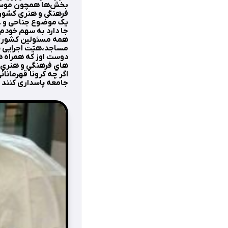
بخش‌ها همچون موسیقی
فرهنگی و هنری کشور 
یک موضوع جناحی و …
جا دارد به سهم خودم
همه مسئولين كشوری، 
مساجد،هیّت اجرایی پ
دوست اوز كه همراه هن
هاي فرهنگي و هنري كه
اگر چه كرونا قهرمانان
جامعه پاسداری كنند ا