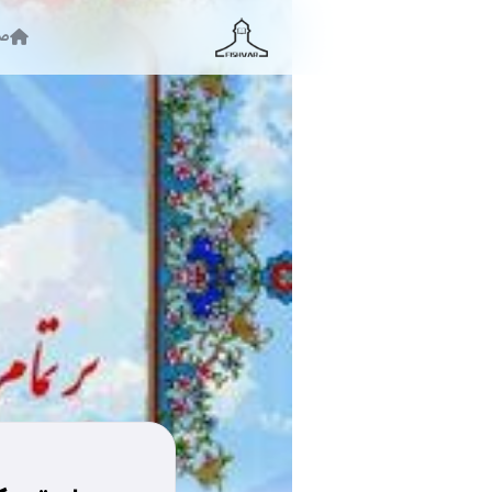
صف
جستجو ...