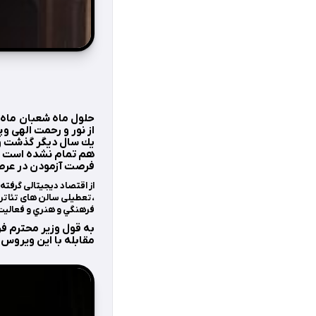
حلول ماه شعبان ماه ز
از نور و رحمت الهی و پیشاپیش آغاز بهار 
هم تمام نشده است و 
فرصت آزمودن در عرصه 
از اقتصاد دیجیتالی گرفت
،تعطیلی سالن های تئاتر
فرهنگي و هنري و فعاليت
به قول وزير محترم فر
مقابله با این ویروس 