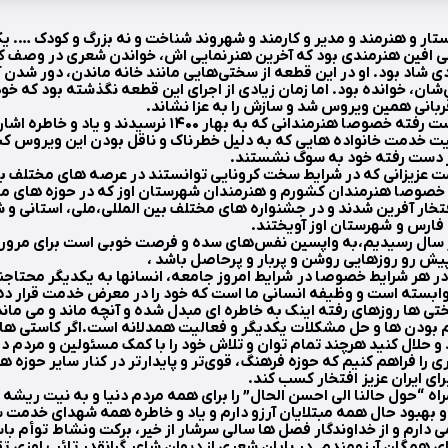
ستار و هنرمند و مدیر و کارمند و شهروند شناخت و نه بزرگ و کودک …. یک
 افین هنرمندی بود که آخرین هنرنمایی اش، خواندن شعری در وصف کر
دی شاد بود. او در این قطعه از سختی‌هایی مانند خانه ماندن، دور شدن آ
‌شان، خوانده بود. اما زمان زیادی از اجرای این قطعه نگذشته بود که خو
روح همه عزیزان از دست رفته خصوصا هنرمندانی که به بهار ۱۴۰۰
ت خدمت خانواده هایی که به دلیل خطرناک و ناقل بودن این ویروس کشن
از دست رفته خود به سوگ نشستند.
 عزیزانی که در شرایط سخت کرونایی توانستند در عرصه های مختلف 
 خصوصا هنرمندان کشورم و هنرمندان شهرستان اوز که در حوزه های م
خار آفرین شدند و در جشنواره های مختلف بین المللی،ملی، استانی و 
 فارس و شهرستان اوز آویختند.
ر سال رسیدیم،به واپسین نفس‌های سده و فرصت خوبی است برای مرور
پیش‌ رو روزهایی روشن و پربار و پرحاصل باشد ،
 در هر شرایط خصوصا در شرایط امروز جامعه، انسانها به یکدیگر محتاج
وابسته است و وظیفه انسانی ما است که خود را در معرض خدمت قرار ده
تی ها روزهای رفته اینک به خاطره ای مبدل شده و آنچه ماند و می مان
م بودن ها و حل مشکلات یکدیگر و فعالیت همدلانه است.اگر کاستی های
و حلال کنید هرچند تمام توان و تلاش خود را با کمک مسئولین و مردم 
 را فراهم کنیم که حوزه فرهنگ، قوی‌تر و پایدارتر در کنار سایر حوزه ها 
برای ایران عزیز افتخار کسب کند.
ه “حول حالنا الی احسن الحال” را برای همه مردم دنیا و به نیت ریشه
و بهبود حال همه مبتلایان آرزو دارم و یاد و خاطره همه شهدای خدمت
ی دارم و از خداوندگار فصل ها سالی سرشار از خیر، برکت ونشاط توأم ب
 همگان آرزومندم .در پایان شعری از دیوان شاعر گرانقدر تائب اوزی ت