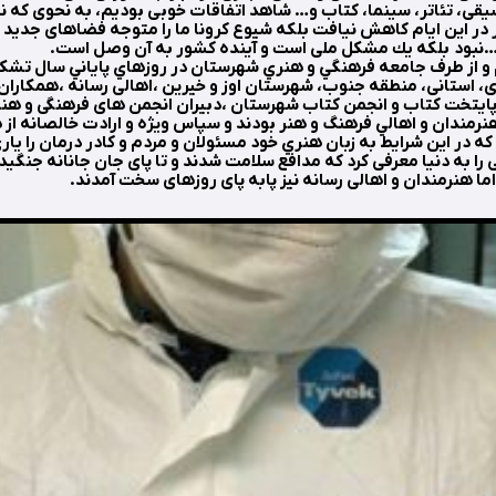
، تئاتر، سینما، کتاب و… شاهد اتفاقات خوبی بودیم، به نحوی که نه
در این ایام کاهش نیافت بلکه شیوع کرونا ما را متوجه فضاهای جدید ه
نبود بلکه يك مشکل ملی است و آینده کشور به آن وصل است.
 و از طرف جامعه فرهنگي و هنري شهرستان در روزهاي پاياني سال تشكر 
استانی، منطقه جنوب، شهرستان اوز و خيرين ،اهالی رسانه ،همكاران 
ایتخت کتاب و انجمن کتاب شهرستان ،دبیران انجمن های فرهنگی و هن
رمندان و اهالي فرهنگ و هنر بودند و سپاس ویژه و ارادت خالصانه از 
 در اين شرايط به زبان هنري خود مسئولان و مردم و كادر درمان را ياري
ی را به دنیا معرفی کرد که مدافع سلامت شدند و تا پای جان جانانه جنگيدن
ما هنرمندان و اهالی رسانه نیز پابه پای روزهای سخت آمدند.