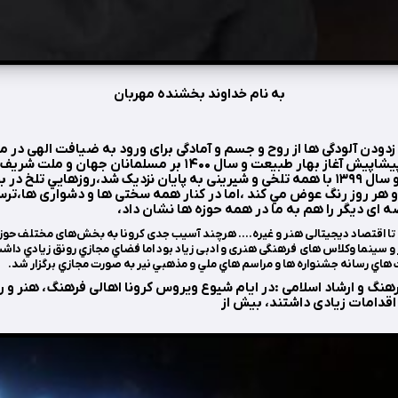
به نام خداوند بخشنده مهربان
دودن آلودگی ها از روح و جسم و آمادگی برای ورود به ضیافت الهی در 
طبيعت و سال ۱۴۰۰ بر مسلمانان جهان و ملت شریف ایران مبارک باد.
يك سال ديگر گذشت و سال ۱۳۹۹ با همه تلخی و شیرینی به پایان نزدیک شد،روزهايي تل
هر روز رنگ عوض مي كند ،اما در کنار همه سختی ها و دشواری ها،ترس
ای دیگر را هم به ما در همه حوزه ها نشان داد،
ه تا اقتصاد دیجیتالی هنر و غيره…. هرچند آسیب جدی کرونا به بخش‌های مختلف حوز
 و سینما وکلاس های
فرهنگی هنری و ادبی زیاد بود اما فضاي مجازي رونق زيادي داشت
 هاي رسانه جشنواره ها و مراسم هاي ملي و مذهبي
نير به صورت مجازي برگزار شد.
هنگ و ارشاد اسلامی :در ایام شیوع ویروس کرونا اهالی فرهنگ، هنر و ر
اقدامات زیادی داشتند، بیش از