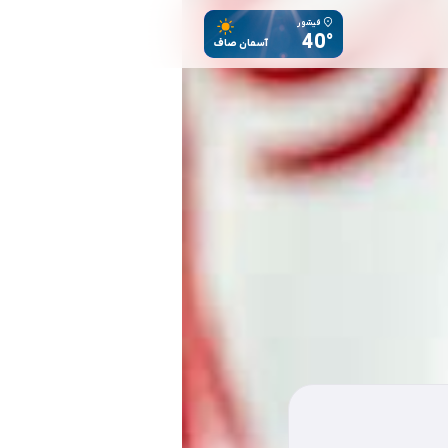
فیشور
40°
آسمان صاف