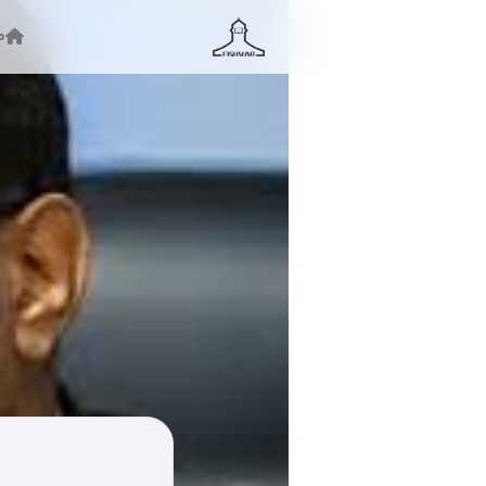
ص
جستجو ...