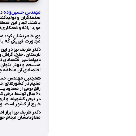
مهندس حسین‌زاده
در
صنعتگران و تولیدکنن
باشند. تجار این منطقه
مورد ارائه و همکاری‌ه
وی خاطرنشان کرد: من
مجاورت فیزیکی که با 
دکتر ظریف نیز در ای
لارستان، خنج، گراش و
دیپلماسی اقتصادی توج
منسجم و بهتر بتوان ا
اقتصادی آن منطقه ج
همچنین مهندس حسین‌ز
مقیم در کشورهای حوزه
رفع برخی از محدودیت‌ه
۶۰ سال توسط برخی 
در برخی کشورها و لزوم
خارج از کشور است. وی
دکتر ظریف نیز ابراز ا
معاونانشان انجام خو