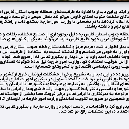
 ابتدای این دیدار با اشاره به ظرفیت‌های منطقه جنوب استان فارس اظ
دگان منطقه جنوب استان فارس می‌توانند نقش مهمی در توسعه دیپلم
 اعلام کرده‌اند تا در نشستی با وزارت امور خارجه پیشنهادات و راهکارها
ای لازم را داشته باشند.
طقه جنوب استان فارس به دلیل برخورداری از صنایع مختلف، باغات و م
کشورهای عربی حوزه خلیج فارس دارد، می‌تواند به یکی از کانون‌های صا
ن دیدار اظهار داشت: مردم عزیز و نیک‌اندیشان خطه جنوب استان فارس 
 اوز را به خوبی می‌شناسم و از گذشته نسبت به استفاده از ظرفیت این
ه داشتم. امیدوارم با این دیدار و پیگیری‌هایی که از سوی شما انجام 
ز این ظرفیت استفاده کرد. وزارت امور خارجه نیز آماده هرگونه همکاری ب
هت رونق دیپلماسی اقتصادی با کشورهای همسایه است.
اده در این دیدار به تشریح برخی از مشکلات ایرانیان خارج از کشور ب
 خلیج فارس نیز پرداخت و گفت: تسهیل در پیگیری امورات اداری ایرانی
ای انتقال ارز، واکنش به رفتارهای غیرمطلوب کشورها با ایرانیان و استرد
کشورها و تاسیس دفتر رابط کنسولی جهت ارتباط شهروندان ایرانی با سف
 توجه به بدرفتاری با ایرانی‌ها در برخی فرودگاه‌ها بخشی از خواسته‌ها
 همچنین بر ضرورت تقویت نمایندگی وزارت امور خارجه در لارستان تاکی
میدواری کرد با اقدامات در دست انجام در وزارت خارجه و پیگیری‌هایی که
اهند داد، این مشکلات رفع خواهد شد.