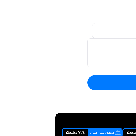
٧١/٤ ميليمتر
مجموع بارش امسال: