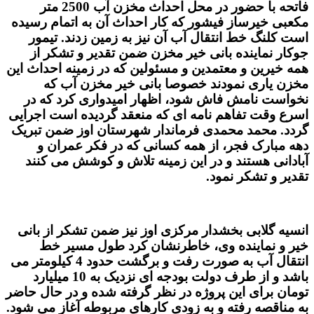
فاتحه با حضور در محل احداث مخزن آب 2500 متر
مکعبی خیرساز فیشور که کار احداث آن به اتمام رسیده
است کلنگ خط انتقال آب آن نیز به زمین زدند. تیمور
جوکار نماینده بانی خیر مخزن ضمن تقدیر و تشکر از
همه خیرین و معتمدین و مسئولین که در زمینه احداث این
مخزن یاری نمودند خصوصا بانی خیر مخزن آب که
نخواست نامش فاش شود، اظهار امیدواری کرد که در
اسرع وقت تفاهم نامه ای که منعقد گردیده است اجرایی
گردد. محمد محمدی فرماندار شهرستان اوز ضمن تبریک
دهه مبارک فجر، از همه کسانی که در فکر عمران و
آبادانی هستند و در این زمینه تلاش و کوشش می کنند
تقدیر و تشکر نمود.
انسیه گلابی بخشدار مرکزی اوز نیز ضمن تشکر از بانی
خیر و نماینده وی، خاطرنشان کرد طول مسیر خط
انتقال آب به صورت رفت و برگشت حدود 4 کیلومتر می
باشد و از طرف دولت بودجه ای نزدیک به 10 میلیارد
تومان برای این پروژه در نظر گرفته شده و در حال حاضر
به مناقصه رفته و به زودی کارهای مربوطه آغاز می شود.