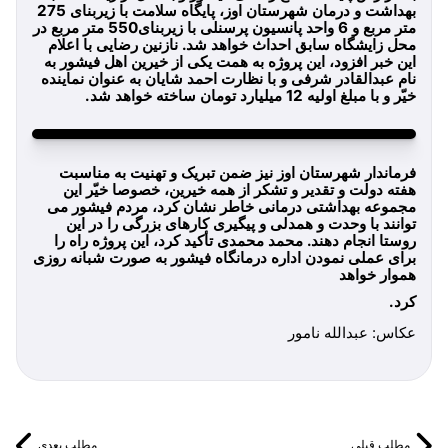
بهداشت و درمان شهرستان اوز، پایگاه سلامت با زیربنای 275
متر مربع و 6 واحد پانسیون پرسنلی با زیربنای550 متر مربع در
محل زایشگاه سابق احداث خواهد شد. نازنین رضایی با اعلام
این خبر افزود، این پروژه به همت یکی از خیرین اهل فیشور به
نام عبدالقادر شرفی و با نظارت احمد شایان به عنوان نماینده
خیّر و با مبلغ اولیه 12 میلیارد تومان ساخته خواهد شد.
فرماندار شهرستان اوز نیز ضمن تبریک و تهنیت به مناسبت
هفته دولت و تقدیر و تشکر از همه خیرین، خصوصا خیّر این
مجموعه بهداشتی درمانی خاطر نشان کرد، مردم فیشور می
توانند با وحدت و همدلی و پیگیری کارهای بزرگی را در این
روستا انجام دهند. محمد محمدی تأکید کرد، این پروژه راه را
برای عملی نمودن اداره درمانگاه فیشور به صورت شبانه روزی
هموار خواهد
کرد.
عکاس: عبدالله نامور
مطلب قبلی
مطلب بعدی