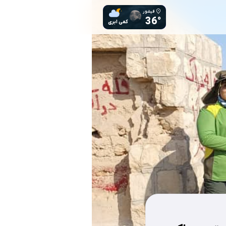
فیشور
36°
کمی ابری