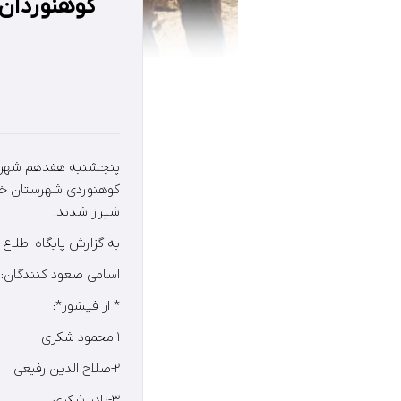
شیراز شدند.
به گزارش پايگاه اطلا
اسامی صعود کنندگان:
* از فیشور*:
۱-محمود شکری
۲-صلاح الدین رفیعی
۳-نادر شکری