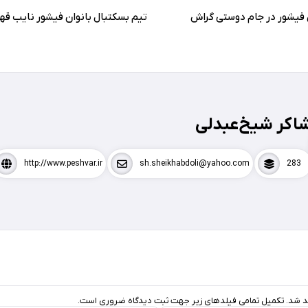
 فیشور در جام دوستی گراش
تیم بسکتبال بانوان فیشور نایب ق
اکر شیخ‌عبدلی
http://www.peshvar.ir
sh.sheikhabdoli@yahoo.com
283
د شد. تکمیل تمامی فیلد‌های زیر جهت ثبت دیدگاه ضروری است.