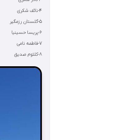
۴-نائف شکری
۵-گلستان رزمگیر
۶-پریسا حسینیا
۷-فاطمه نامی
۸-کلثوم صدیق