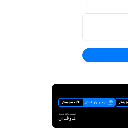
٧١/٤ ميليمتر
مجموع بارش امسال:
توسعه‌یافته توسط
عــ ر فـــ ا ن