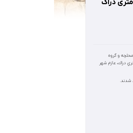
نوردان قلات آشونه فیشور و محلچه به قله ی ۲۹۰۰ متری دراک
ور و محلچه و گروه
ستان خنج به سرپرستی محمود شکری و صلاح الدین رفیعی جهت فتح قله ي ٢٩٠٠ متري دراك، عازم شهر
 شدند.