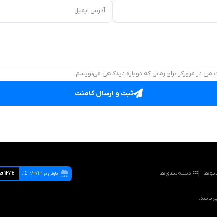
آدرس ایمیل
 من در مرورگر برای زمانی که دوباره دیدگاهی می‌نویسم.
ثبت و ارسال کامنت
یوها
دسته‌بندی‌ها
١٢/٤ ميليمتر
بارش در ١٤٠٣/٢/١٢: