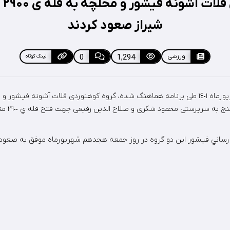
کوه
شیراز صعود کردند
ورزشی
1,294
0
لینک کوتاه
پنجشنبه هفدهم شهريورماه ١٤٠١ طی برنامه هماهنگ شده، گروه کوهنوردی قلات آشونه فیش
کوهنوردی شهر
ع رساني فيشور اين دو گروه در روز جمعه هجدهم شهريورماه موفق به صعود