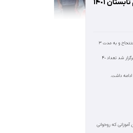
ستان ١۴٠١
کلاسهای دارالقرآن سلمان فارسی در سه مقطع و دو رشته قرائت و حفظ جزء ٣٠ از ابتدای خرداد ماه افتتحاح و به مدت ٣
در٢٨ شهریور ماه طی جلسه افتتاحیه کلاسهای ترم تابستان که با حضور قرآن آموزان و اولیاء شان برگزار شد تعداد ۴٠
آموزانی که جزء ٣٠ را حفظ نموده و قرآن آموزانی که روخوانی