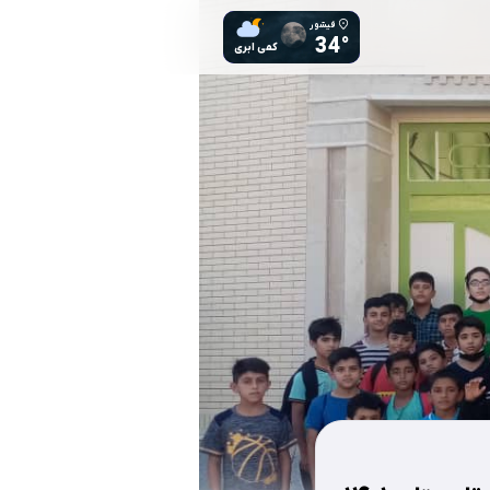
فیشور
34°
کمی ابری