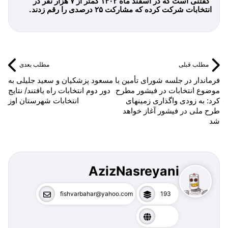
گفتنی است که در اسفند ماه ۱۴۰۲ کمتر از ۷ هزار نفر در
انتخابات شرکت کرده که مشارکت ۲۵ درصدی را رقم زدند.
مطلب قبلی
مطلب بعدی
فرماندار در جلسه شورای تأمین با
مسعود پزشکیان و سعید جلیلی به
موضوع انتخابات در فیشور مطرح
دور دوم انتخابات راه یافتند/ نتایج
کرد: به زودی واگذاری زمینهای
انتخابات شهرستان اوز
طرح ملی در فیشور آغاز خواهد
شد
AzizNasreyani
fishvarbahar@yahoo.com
193