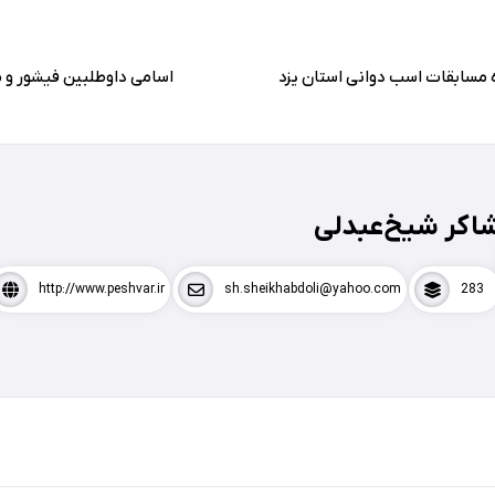
 مسابقات اسب دوانی استان یزد
اسامی داوطلبین فیشور و م
اکر شیخ‌عبدلی
http://www.peshvar.ir
sh.sheikhabdoli@yahoo.com
283