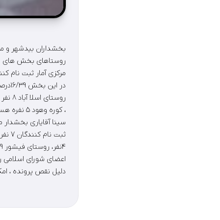
، کوره وهود ۵ نفره هستند گفت ؛ تعداد اعضای شورای روستاهای اسلام آباد ، قلات ، گلار وهیرم‌۳نفره هستند.
دلیل نقص پرونده ، امکان