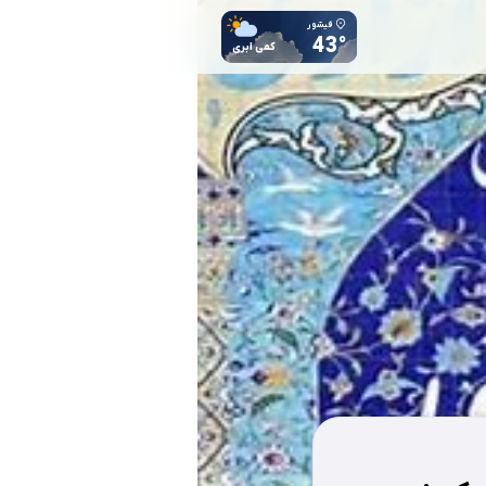
فیشور
43°
کمی ابری