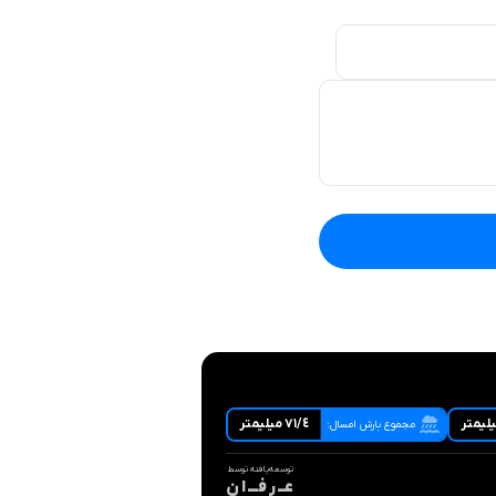
٧١/٤ ميليمتر
مجموع بارش امسال:
توسعه‌یافته توسط
عــ ر فـــ ا ن