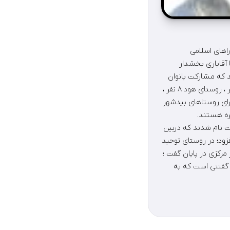
وطلبان عضویت در شوراهای اسلامی
ر و سینا آقایاری بخشدار
د؛ الف؛ بخش بیدشهر : که ۶۱نفر ثبت نام شدند که مشارکت بانوان
در این بخش ۱۶/۳۹درصد بوده است : روستای بیدشهر ۱۲ نفر روستای کوره ۱۳ نفر روستای قلات ۸ نفر ، روستای هود ۸ نفر ،
دشهر با بیان اینکه شورای روستاهای بیدشهر
خش موفق به ثبت نام شدند که دربین
د ، آقایاری افزود؛ در روستای توحید
 ثبت نام شده اند ، بخشدار مرکزی در پایان گفت ؛
فره و روستاهای توحید و محلچه ۳ نفره هستند گفتنی است که به