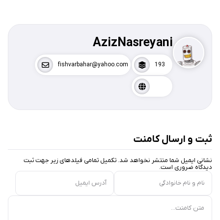
AzizNasreyani
fishvarbahar@yahoo.com
193
ثبت و ارسال کامنت
نشانی ایمیل شما منتشر نخواهد شد. تکمیل تمامی فیلد‌های زیر جهت ثبت
دیدگاه ضروری است.
نام و نام خانوادگی
آدرس ایمیل
متن کامنت...