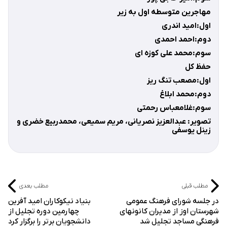
مهاجرین متوسطه اول به زیر
اول:امید اندری
دوم:احمد احمدی
سوم:محمد علی کوزه ای
حفظ کل
اول:مصعب تنگ ریز
دوم:محمد ابلاغ
سوم:غلامعباس رحمتی
تصویر: عبدالعزیز نصریانی، مریم سمیعی، محمدربیع خضری و
زینل یوسفی
مطلب قبلی
مطلب بعدی
در جلسه شورای فرهنگ عمومی
بنیاد نیکوکاران امید آفرین
شهرستان اوز از مدیران کانونهای
چهارمین دوره تجلیل از
فرهنگی مساجد تجلیل شد
دانشجویان برتر را برگزار کرد