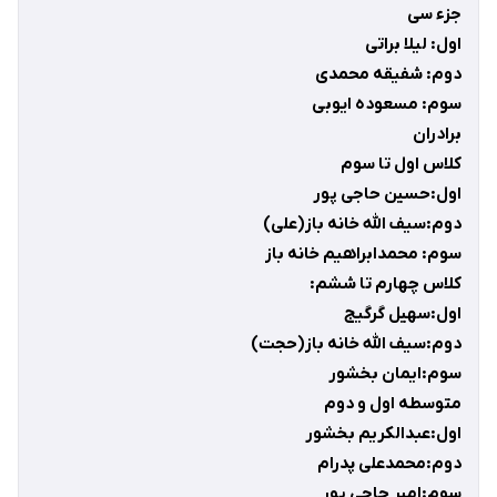
جزء سی
اول: لیلا براتی
دوم: شفیقه محمدی
سوم: مسعوده ایوبی
برادران
کلاس اول تا سوم
اول:حسین حاجی پور
دوم:سیف الله خانه باز(علی)
سوم: محمدابراهیم خانه باز
کلاس چهارم تا ششم:
اول:سهیل گرگیج
دوم:سیف الله خانه باز(حجت)
سوم:ایمان بخشور
متوسطه اول و دوم
اول:عبدالکریم بخشور
دوم:محمدعلی پدرام
سوم:امیر حاجی پور