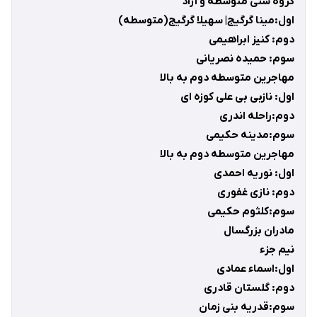
گروه سنی متوسطه و آزاد
اول:مینا گرگیج| سهیلا گرگیج(متوسطه)
دوم: کنیز ابراهیمی
سوم: حمیده نصریانی
مهاجرین متوسطه دوم به بالا
اول: نازبی بی علی کوزه ای
دوم:راحله اندری
سوم:مدینه حکیمی
مهاجرین متوسطه دوم به بالا
اول: نوریه احمدی
دوم: نازی غفوری
سوم:کلثوم حکیمی
مادران بزرگسال
نیم جزء
اول:اسماء عمادی
دوم: گلستان قادری
سوم:قدریه بنی زمان