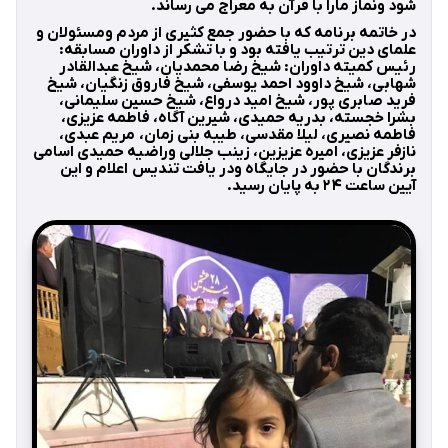
شود ونماز مارا با قرآن به معراج می رساند.
در خاتمه برنامه که با حضور جمع کثیری از مردم ومسئولان و
علمای دین ترتیب یافته بود و با تشکر از داوران مسابقه:
رئیس کمیته داوران: شیخ رضا محمدیان، شیخ عبدالقادر
شهابی، شیخ داوود احمد یوسفی، شیخ فاروق زنگیان، شیخ
فرید صابری پور، شیخ امید درواع، شیخ حسین سلیمانی،
بشرا خجسته، بدریه حمیدی، شیرین آگاه، فاطمه عزیزی،
فاطمه نصیری، لیلا مقدسی، طیبه بنی زمان، مریم عبدی،
نازفر عزیزی، امیره عزیزین، زینب جلالی وراضیه حمیدی اسامی
برندگان با حضور در جایگاه ودر یافت تندیس اعلام و این
آیین ساعت ۲۴ به پایان رسید.