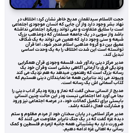
حجت الاسلام سیدلقمان مدیح خاطر نشان کرد: اختلاف در
نهاد بشر وجود دارد واز آن جایی که انسان موجودی اجتماعی
است با سلایق متفاوت و نمی تواند رویکرد اجتماعی نداشته
باشد واز سویی در یک جامعه مسلمان که دومذهب بزرگ
شیعه و سنی وجود دارد که همین می تواند به یک شکاف
عمیق بین دو گروه مذهبی اسلام منجر شود، اما قرآن
توانسته است این شدت اختلاف را به یک وحدت اساسی
تبدیل کند.
مدیر مرکز دینی یادآور شد، فلسفه وجودی قرآن همگرایی
ونزدیگی فرق با آرمانی آگاهی بخشی است وقرآن خود یک
رسانه بزرگ است که رهنمون میدهد به هم نزدیک می کند
وپیوند می زند بنابراین همه ما نمایندگان دینی هستیم که
کتاب آسمانی اش یک رسانه است.
مدیح از انسانی سخن گفت که نماز و روزه ودیگر آداب دینی را
بجا می آورد اما اجتماعی نیست ودر این حالت چنین انسانی
بایستی برای تکمیل کمالات خود، در عرصه اجتماعی نیز ورود
و مشارکت فعال داشته باشد.
مدیر مرکز اسلامی در پایان سخنان خود از مردم مظلوم و ستم
دیده غزه گفت که در یک جنگ نابرابر مقاومت می کنند که
ضرورت دارد به پشتیبانی همه جانبه ازمردم فلسطین و کمک
رسانی به اهالی غزه ادامه دهیم.