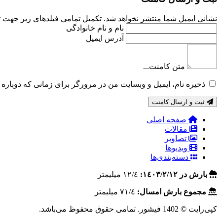
نشانی ایمیل شما منتشر نخواهد شد. تکمیل تمامی فیلد‌های زیر جهت
نام و نام خانوادگی
آدرس ایمیل
متن کامنت...
ذخیره نام، ایمیل و وبسایت من در مرورگر برای زمانی که دوباره 
ثبت و ارسال کامنت
صفحه اصلی
مقالات
تصاویر
ویدیوها
دسته‌بندی‌ها
بارش در ١٤٠٣/٢/١٢:
١٢/٤ ميليمتر
مجموع بارش امسال:
٧١/٤ ميليمتر
کپی‌رایت © 1402 فیشور. تمامی حقوق محفوظ می‌باشد.