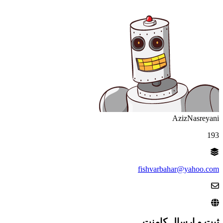
AzizNasreyani
193
fishvarbahar@yahoo.com
ثبت و ارسال کامنت