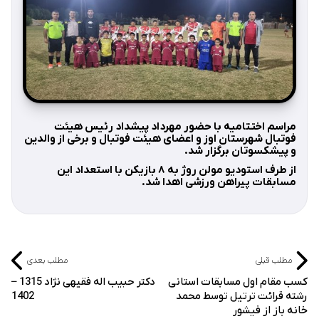
مراسم اختتامیه با حضور مهرداد پیشداد رئیس هیئت
فوتبال شهرستان اوز و اعضای هیئت فوتبال و برخی از والدین
و پیشکسوتان برگزار شد.
از طرف استودیو مولن روژ به ۸ بازیکن با استعداد این
مسابقات پیراهن ورزشی اهدا شد.
مطلب قبلی
مطلب بعدی
کسب مقام اول مسابقات استانی
دکتر حبیب اله فقیهی نژاد 1315 –
رشته قرائت ترتیل توسط محمد
1402
خانه باز از فیشور