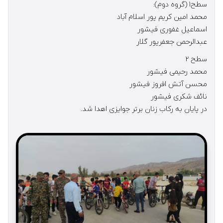
سطح١ (گروه دوم):
محمد امین کریم پور اسلام آباد
اسماعیل غفوری فیشور
عبدالرحمن جعفرپور گلار
سطح ۲
محمد رحیمی فیشور
محسن آتش افروز فیشور
نائف شکری فیشور
در پایان به رکاب زنان برتر جوایزی اهدا شد.