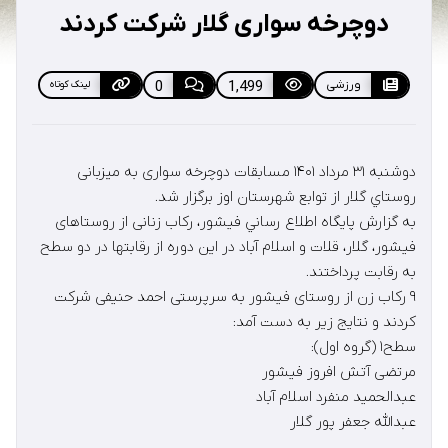
دوچرخه سواری گلار شرکت کردند
ورزشی
1,499
0
لینک کوتاه
دوشنبه ۳۱ مرداد ۱۴۰۱ مسابقات دوچرخه سواری به میزبانی
روستاي گلار از توابع شهرستان اوز برگزار شد.
به گزارش پايگاه اطلاع رساني فيشور، رکاب زنانی از روستاهای
فیشور، گلار، قلات و اسلام آباد در اين دوره از رقابتها در دو سطح
به رقابت پرداختند.
۹ رکاب زن از روستای فیشور به سرپرستی احمد حنیفی شرکت
کردند و نتایج زیر به دست آمد:
سطح۱ (گروه اول):
مرتضی آتش افروز فیشور
عبدالحمید منفرد اسلام آباد
عبدالله جعفر پور گلار