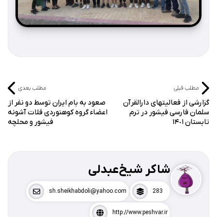
مطلب قبلی
مطلب بعدی
گزارشی از فعالیتهای دارالقرآن
صعود به بام ایران توسط دو نفر از
سلمان فارسی فیشور در ترم
اعضاء گروه کوهنوردی قلات آشونه
تابستان ١۴٠١
فیشور و محلچه
شاکر شیخ‌عبدلی
sh.sheikhabdoli@yahoo.com
283
http://www.peshvar.ir