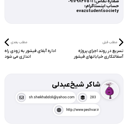
شماره تماس: ٠٩١٧٩٨٢٧٥٦١
حساب اينستاگرام:
evazstudentsociety
مطلب قبلی
مطلب بعدی
تسریع در روند اجرای پروژه
اداره آبفای فیشور به زودی راه
آسفالتکاری خیابانهای فیشور
اندازی می شود
شاکر شیخ‌عبدلی
sh.sheikhabdoli@yahoo.com
283
http://www.peshvar.ir