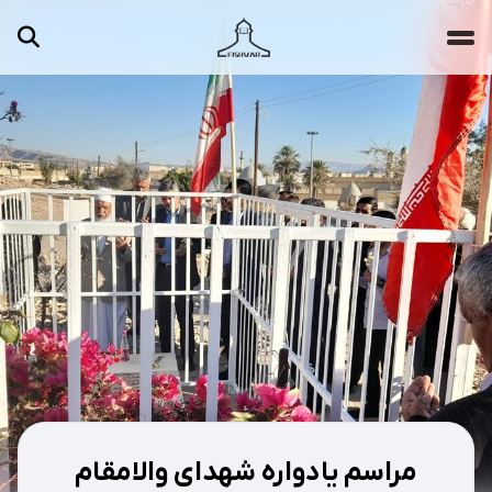
جستجو ...
مقالات
تصاویر
ویدیوها
دسته‌بندی‌ها
مراسم یادواره شهدای والامقام